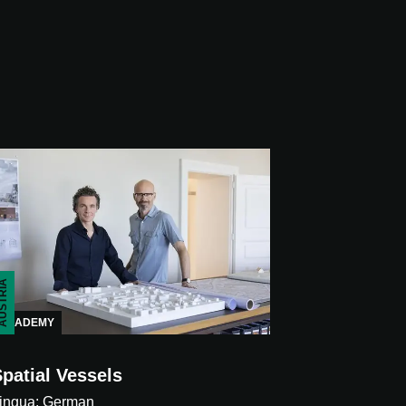
STRIA
ACADEMY
patial Vessels
ingua: German