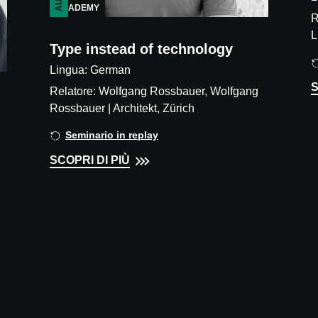
ACADEMY
R
L
Type instead of technology
Lingua: German
S
Relatore: Wolfgang Rossbauer, Wolfgang
Rossbauer | Architekt, Zürich
Seminario in replay
SCOPRI DI PIÙ