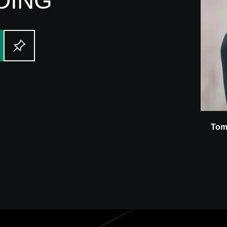
DING
Tom