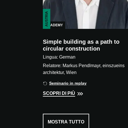
AUSTRIA
ACADEMY
Simple building as a path to
circular construction
Lingua: German
Relatore: Markus Pendlmayr, einszueins
architektur, Wien
Seminario in replay
SCOPRI DI PIÙ
MOSTRA TUTTO