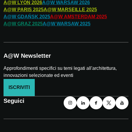
A@W
LYON
2026
A@W
WARSAW
2026
A@W
PARIS
2025
A@W
MARSEILLE
2025
A@W
GDAŃSK
2025
A@W
AMSTERDAM
2025
A@W
GRAZ
2025
A@W
WARSAW
2025
A@W Newsletter
Approfondimenti specifici su temi legati all'architettura,
innovazioni selezionate ed eventi
ISCRIVITI
Seguici