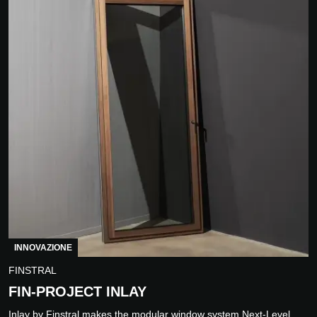
INNOVAZIONE
FINSTRAL
FIN-PROJECT INLAY
Inlay by Finstral makes the modular window system Next-Level.