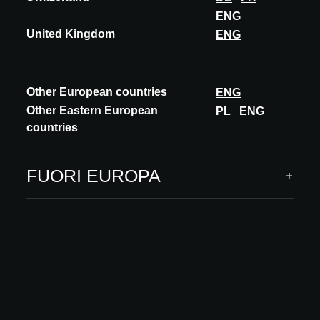
ENG
SCOPRI DI PIÙ
United Kingdom
ENG
Other European countries
ENG
Other Eastern European
PL
ENG
countries
FUORI EUROPA