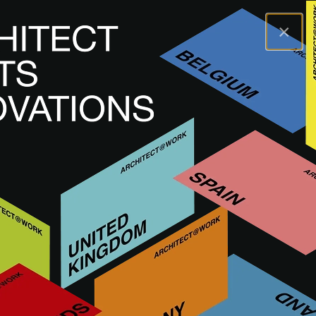
×
A@WX
Innovazioni
Materiali per la costruzione
ZERO FURNITURE BOARD
ZERO FURNITURE
BOARD
SERRAMENTI PER INTERNI