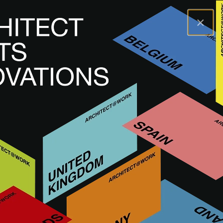
×
A@WX
Innovazioni
Materiale tecnico
WORKMATES SUSPENSION
WORKMATES
SUSPENSION
ILLUMINAZIONE FISSA