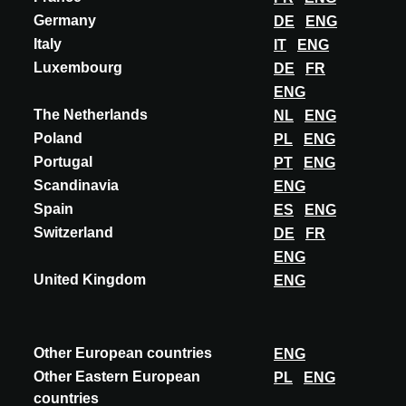
Germany
DE
ENG
Italy
IT
ENG
INNOVAZIONE
Luxembourg
DE
FR
ENG
FLOS
The Netherlands
NL
ENG
SUPERWIRES SUSPENSION
Poland
PL
ENG
Formafantasma’s SuperWire is born from the designers’
Portugal
PT
ENG
experimentation with the illuminating filament of LED bulbs, which
Scandinavia
ENG
they manipulated in its flexibilit...
Spain
ES
ENG
SCOPRI DI PIÙ
Switzerland
DE
FR
ENG
United Kingdom
ENG
Other European countries
ENG
Other Eastern European
PL
ENG
countries