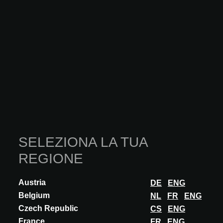
Its ability to precisely c...
SCOPRI DI PIÙ
SELEZIONA LA TUA
REGIONE
Austria
DE
ENG
Belgium
NL
FR
ENG
Czech Republic
CS
ENG
France
FR
ENG