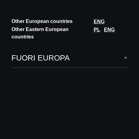
INNOVAZIONE
FORBO FLOORING
LIQUIDDESIGN GLASS
Other European countries
ENG
Other Eastern European
PL
ENG
Sustainable, innovative, and distinctive LiquidDesign Glass: a
countries
preview of the new Eurocol surface finishing product Forbo Eurocol
is currently working hard...
SCOPRI DI PIÙ
FUORI EUROPA
Questa funzionalità è riservata esclusivamente ad
architetti, interior designer e altri progettisti con un
account A@W Xperience approvato.
Sei un architetto? Accedi o registrati per
continuare.
ACCEDERE