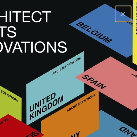
×
A@WX
Innovazioni
Materiali per la costruzione
FURNITURE LINOLEUM COLLECTION 2025
PRODOTTO NATURALE
SERRAMENTI PER INTERNI