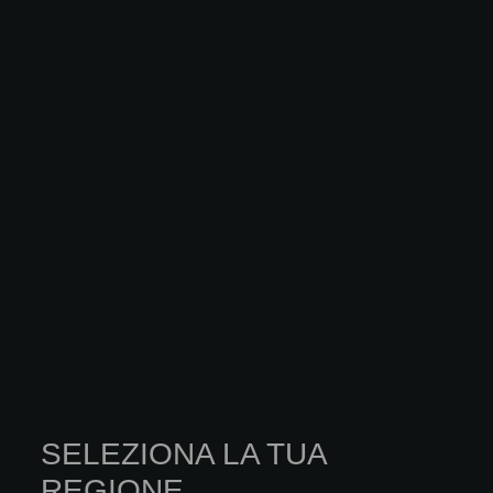
INNOVAZIONE
FORBO FLOORING
MARMOLEUM SOUL
Marmoleum soul represents the original values of linoleum –
honesty, integrity, and transparency. Made from natural and bio-
based raw materials, this floor...
SELEZIONA LA TUA
SCOPRI DI PIÙ
REGIONE