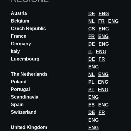
Austria
DE
ENG
Belgium
NL
FR
ENG
Czech Republic
CS
ENG
France
FR
ENG
Germany
DE
ENG
Italy
IT
ENG
Luxembourg
DE
FR
ENG
The Netherlands
NL
ENG
Poland
PL
ENG
Portugal
PT
ENG
Scandinavia
ENG
Spain
ES
ENG
Switzerland
DE
FR
ENG
United Kingdom
ENG