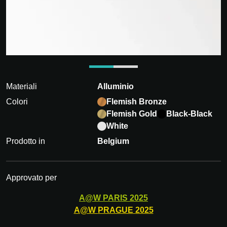
Materiali
Alluminio
Colori
Flemish Bronze
Flemish Gold
Black-Black
White
Prodotto in
Belgium
Approvato per
A@W
PARIS
2025
A@W
PRAGUE
2025