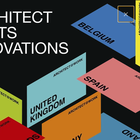
×
A@WX
Innovazioni
Struttura della costruzione
SKYPROOF SYSTEM
SKYPROOF SYSTEM
COPERTURA TETTI