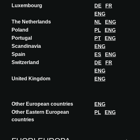
Luxembourg
DE
FR
Altre innovazioni interessanti per te
ENG
The Netherlands
NL
ENG
Poland
PL
ENG
Portugal
PT
ENG
Scandinavia
ENG
Questa funzionalità è riservata esclusivamente ad
Spain
ES
ENG
architetti, interior designer e altri progettisti con un
Switzerland
account A@W Xperience approvato.
DE
FR
Sei un architetto? Accedi o registrati per
ENG
continuare.
United Kingdom
ENG
ACCEDERE
Other European countries
ENG
Other Eastern European
PL
ENG
countries