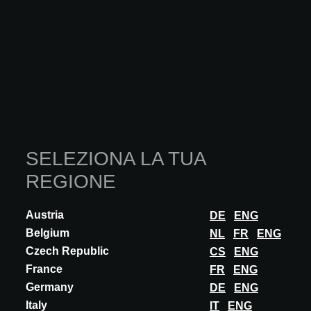
sia per quelli negativi, a parità di spessore e interasse di
appoggio. Un altro punto di forza è la macchina profilatrice
compatta e trasportabile, che consente di realizzare lastre di
lunghezza virtualmente infinita direttamente in cantiere.
Infine, grazie alle speciali staffe in poliammide, non è
necessario forare le lastre per fissarle alla struttura portante.
Le staffe non interferiscono con le lastre e permettono alla
copertura di muoversi liberamente in senso longitudinale
durante il normale utilizzo. Questo riduce l’usura e
garantisce una maggiore durabilità del sistema nel tempo.
SELEZIONA LA TUA
Le lastre SkyProof sono il sistema di copertura ideale per
REGIONE
l’alloggiamento di impianti fotovoltaici e termo-fotovoltaici.
Attraverso l’utilizzo di opportune staffe, ancorate alla lastra
Austria
DE
ENG
SkyProof senza nessun fissaggio del manto di copertura, è
Belgium
NL
FR
ENG
possibile installare pannelli di tutti i tipi e potenza,
garantendo la completa tenuta del tetto in tutte le condizioni
Czech Republic
CS
ENG
meteo.
France
FR
ENG
Germany
DE
ENG
Italy
IT
ENG