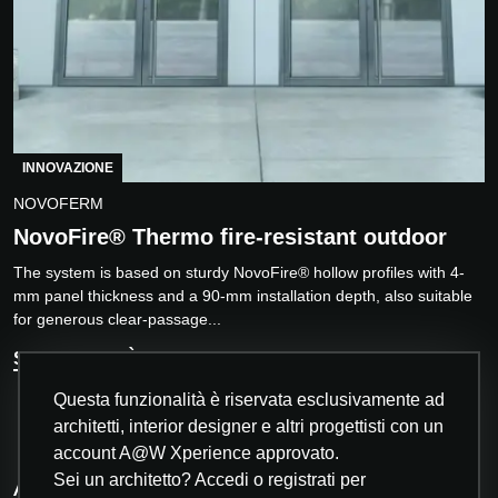
INNOVAZIONE
NOVOFERM
NovoFire® Thermo fire-resistant outdoor
The system is based on sturdy NovoFire® hollow profiles with 4-
mm panel thickness and a 90-mm installation depth, also suitable
for generous clear-passage...
SCOPRI DI PIÙ
Questa funzionalità è riservata esclusivamente ad
architetti, interior designer e altri progettisti con un
account A@W Xperience approvato.
Sei un architetto? Accedi o registrati per
Altre innovazioni interessanti per te