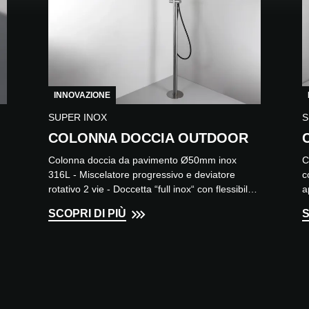
INNOVAZIONE
SUPER INOX
S
COLONNA DOCCIA OUTDOOR
Colonna doccia da pavimento Ø50mm inox
C
316L - Miscelatore progressivo e deviatore
c
rotativo 2 vie - Doccetta “full inox“ con flessibile l.
a
160cm. Finiture d...
v
SCOPRI DI PIÙ
S