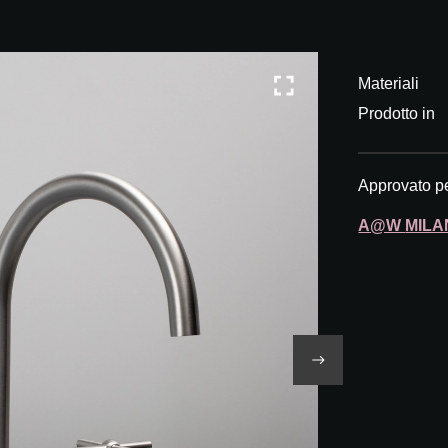
Materiali
Prodotto in
Approvato p
A@W
MILA