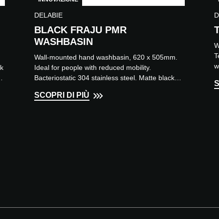
DELABIE
D
BLACK FRAJU PMR
WASHBASIN
W
T
Wall-mounted hand washbasin, 620 x 505mm.
w
ck
Ideal for people with reduced mobility.
m
nd
Bacteriostatic 304 stainless steel. Matte black
S
Teflon® finish. Stainless...
SCOPRI DI PIÙ