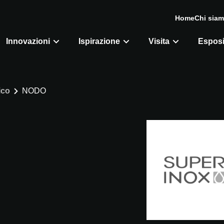
Home
Chi sia
Innovazioni
Ispirazione
Visita
Esposi
ico
NODO