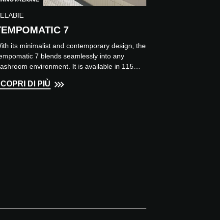
ELABIE
TEMPOMATIC 7
ith its minimalist and contemporary design, the
empomatic 7 blends seamlessly into any
ashroom environment. It is available in 115
m and 245 mm sizes,...
COPRI DI PIÙ