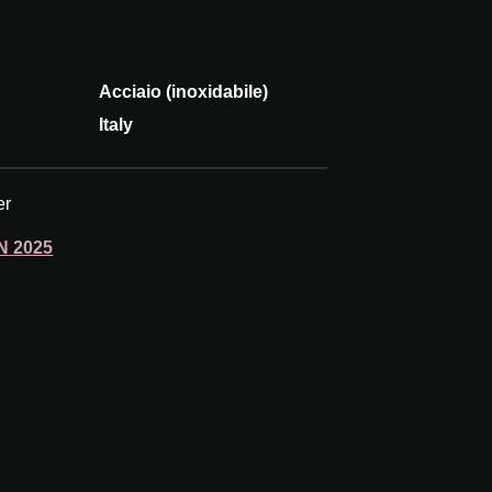
Acciaio (inoxidabile)
Italy
er
N
2025