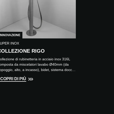
INNOVAZIONE
UPER INOX
COLLEZIONE RIGO
ollezione di rubinetteria in acciaio inox 316L
omposta da miscelatori lavabo Ø40mm (da
ppoggio, alto, a incasso), bidet, sistema docce,
asca da pavimen...
COPRI DI PIÙ