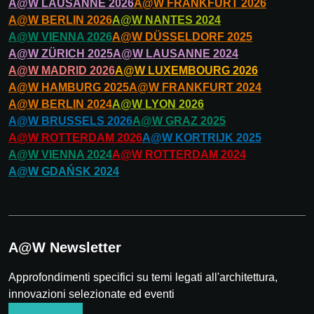
A@W
LAUSANNE
2026
A@W
FRANKFURT
2026
A@W
BERLIN
2026
A@W
NANTES
2024
A@W
VIENNA
2026
A@W
DÜSSELDORF
2025
A@W
ZÜRICH
2025
A@W
LAUSANNE
2024
A@W
MADRID
2026
A@W
LUXEMBOURG
2026
A@W
HAMBURG
2025
A@W
FRANKFURT
2024
A@W
BERLIN
2024
A@W
LYON
2026
A@W
BRUSSELS
2026
A@W
GRAZ
2025
A@W
ROTTERDAM
2026
A@W
KORTRIJK
2025
A@W
VIENNA
2024
A@W
ROTTERDAM
2024
A@W
GDAŃSK
2024
A@W Newsletter
Approfondimenti specifici su temi legati all'architettura,
innovazioni selezionate ed eventi