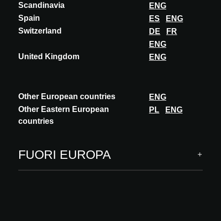
Scandinavia
ENG
Come naturali, ma di acciaio inossidabile. eArth Collection propone
Spain
ES
ENG
lamiere inox texturizzate in bassorilievo con pattern di ispirazione
Switzerland
DE
FR
vegetale, animale...
ENG
SCOPRI DI PIÙ
United Kingdom
ENG
Other European countries
ENG
Other Eastern European
PL
ENG
countries
FUORI EUROPA