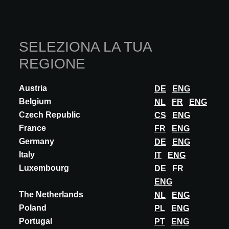
SELEZIONA LA TUA
REGIONE
Austria
DE
ENG
Belgium
NL
FR
ENG
Czech Republic
CS
ENG
France
FR
ENG
Germany
DE
ENG
Italy
IT
ENG
Luxembourg
DE
FR
ENG
INNOVAZIONE
The Netherlands
NL
ENG
STEEL SERVICE
Poland
PL
ENG
EARTH COLLECTION LAMIERE IN ACCIAIO
Portugal
PT
ENG
INOX