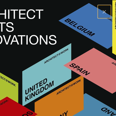
×
A@WX
Marche
STEEL SERVICE
STEEL SERVICE