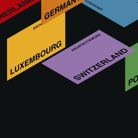
Steel Service Arte dell'inossidabile è il luogo dove l'acciaio
inox prende la forma delle idee. La più ampia gamma di
lamiere speciali in acciai inossidabile (acciai inox
texturizzati, decorati e colorati) e l'unico servizio in Italia
dedicato esclusivamente alla loro trasformazione (taglio,
piega, marcatura, incisione, foratura,...).
Vieni a trovarci