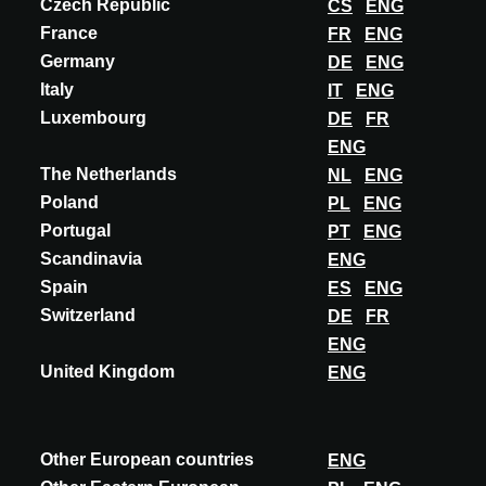
Czech Republic
CS
ENG
France
FR
ENG
Germany
DE
ENG
Italy
IT
ENG
Luxembourg
DE
FR
ENG
The Netherlands
NL
ENG
Poland
PL
ENG
Portugal
PT
ENG
Scandinavia
ENG
Spain
ES
ENG
Switzerland
DE
FR
ENG
United Kingdom
ENG
INNOVAZIONE
MARCEGAGLIA
CROMATICA
Other European countries
ENG