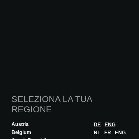
INNOVAZIONE
MARCEGAGLIA
CROMATICA 2026
Cromatica Marcegaglia is Marcegaglia’s digital coil printing
technology for architecture, design and industrial surfaces. It
enables high-definition patter...
SELEZIONA LA TUA
SCOPRI DI PIÙ
REGIONE
Austria
DE
ENG
Belgium
NL
FR
ENG