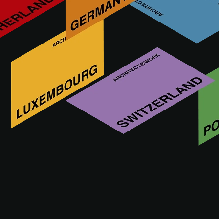
Cromatica Marcegaglia è la tecnologia di stampa digitale su
coil sviluppata da Marcegaglia per il mondo
dell’architettura, del design e delle superfici industriali.
Cromatica consente di stampare pattern, texture e immagini
ad alta definizione direttamente sul metallo, trasformandolo
da materiale puramente tecnico a superficie espressiva.
Vieni a trovarci