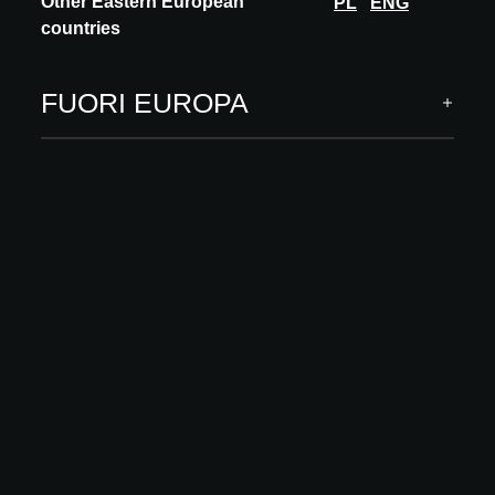
Other Eastern European
PL
ENG
CROMATICA è l’innovativa soluzione ad alto contenuto tecnologico
che permette di stampare trame e immagini personalizzate
countries
sull’acciaio, con una gamma press...
SCOPRI DI PIÙ
FUORI EUROPA