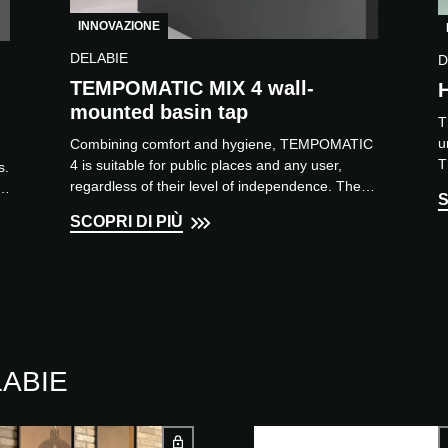
INNOVAZIONE
DELABIE
D
TEMPOMATIC MIX 4 wall-
mounted basin tap
T
u
Combining comfort and hygiene, TEMPOMATIC
T
4 is suitable for public places and any user,
s.
c
regardless of their level of independence. The
d
S
electronic mixer can...
SCOPRI DI PIÙ
ELABIE