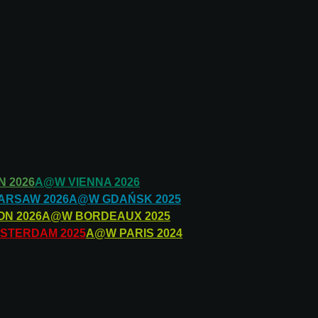
N
2026
A@W
VIENNA
2026
ARSAW
2026
A@W
GDAŃSK
2025
ON
2026
A@W
BORDEAUX
2025
STERDAM
2025
A@W
PARIS
2024