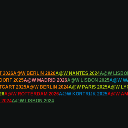
T
2026
A@W
BERLIN
2026
A@W
NANTES
2024
A@W
LISBO
DORF
2025
A@W
MADRID
2026
A@W
LISBON
2025
A@W
W
TGART
2025
A@W
BERLIN
2024
A@W
PARIS
2025
A@W
LY
26
A@W
ROTTERDAM
2026
A@W
KORTRIJK
2025
A@W
AM
M
2024
A@W
LISBON
2024