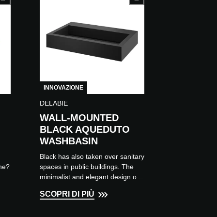
INNOVAZIONE
DELABIE
WALL-MOUNTED
BLACK AQUEDUTO
WASHBASIN
Black has also taken over sanitary
ne?
spaces in public buildings. The
minimalist and elegant design of
the AQUEDUTO wall-mounted
SCOPRI DI PIÙ
washbasin makes it a real dec...