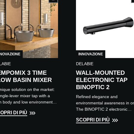
NNOVAZIONE
INNOVAZIONE
LABIE
DELABIE
EMPOMIX 3 TIME
WALL-MOUNTED
LOW BASIN MIXER
ELECTRONIC TAP
BINOPTIC 2
nique solution on the market:
ingle-lever mixer tap with a
Refined elegance and
h body and low environmental
environmental awareness in o
act. Designed to offer an
The BINOPTIC 2 electronic
OPRI DI PIÙ
gant look in tertiary esta...
washbasin tap with a solenoid
SCOPRI DI PIÙ
valve built directly into the
stainless steel...