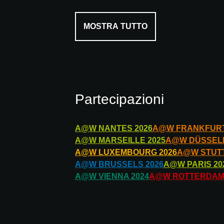
MOSTRA TUTTO
Partecipazioni
A@W
NANTES
2026
A@W
FRANKFUR
A@W
MARSEILLE
2025
A@W
DÜSSEL
A@W
LUXEMBOURG
2026
A@W
STUT
A@W
BRUSSELS
2026
A@W
PARIS
20
A@W
VIENNA
2024
A@W
ROTTERDA