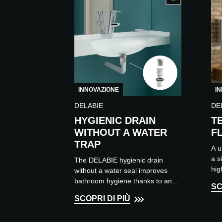
INNOVAZIONE
I
DELABIE
DE
HYGIENIC DRAIN
T
WITHOUT A WATER
F
TRAP
A u
a s
The DELABIE hygienic drain
hig
without a water seal improves
imp
bathroom hygiene thanks to an
SC
ele
ingenious silicone membrane that
SCOPRI DI PIÙ
prevents odours from rising
without...