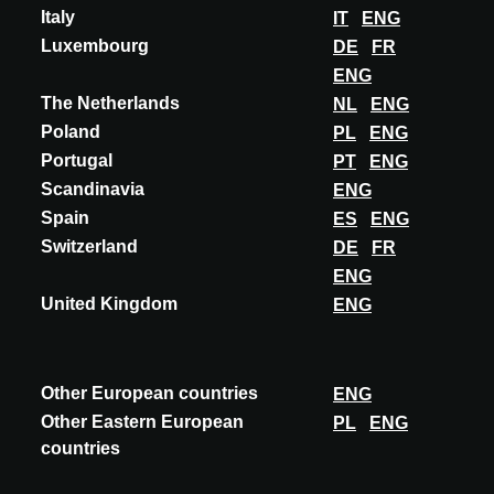
Italy
IT
ENG
Luxembourg
DE
FR
ENG
The Netherlands
NL
ENG
Poland
PL
ENG
Portugal
PT
ENG
Scandinavia
ENG
Spain
ES
ENG
Switzerland
DE
FR
ENG
United Kingdom
ENG
Other European countries
ENG
Other Eastern European
PL
ENG
countries