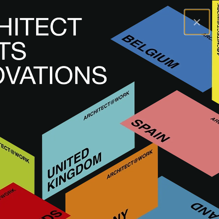
×
A@WX
Inspiration
Tendances
LIVE ART by Raffaele Salvoldi
LIVE ART by Raffaele Salvoldi