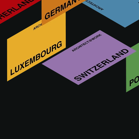
L’artiste
Raffaele Salvoldi est un artiste italien qui, après dix ans
d’expérience dans le secteur audiovisuel en tant que
directeur de la photographie – travaillant sur des projets
allant du documentaire à la mode – a commencé son
parcours artistique en 2021, pendant la pandémie de Covid-
19. Son matériau de prédilection est les blocs de bois
Kapla, un jeu de construction pour enfants qui, entre ses
mains, devient un outil de réflexion, de patience et de
méditation. Ses premières œuvres ont été créées dans
l’espace domestique, donnant forme à un langage unique
au monde, où équilibre et temps se fondent en architectures
éphémères. Grâce aux réseaux sociaux, cette pratique a
rapidement suscité l’intérêt du public et conduit à ses
premières expositions. En 2022, Salvoldi a présenté sa
première exposition d’œuvres temporaires à la Casa Bossi,