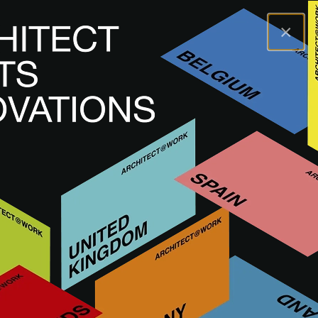
×
A@WX
Inspiration
Academy
Academy
Développez vos connaissances et votre expertise avec des
conférences et des tables rondes animées par des
collègues architectes et designers d'intérieur. Ces
conférences peuvent être suivies en direct lors de nos
LIRE PLUS
événements et sont également disponibles en ligne sur
A@WX.