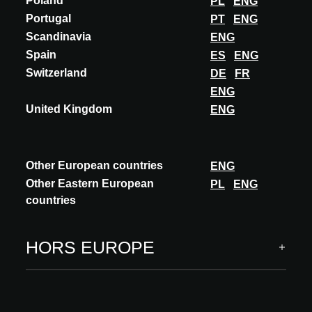
Poland
PL
ENG
Portugal
PT
ENG
Scandinavia
ENG
Spain
ES
ENG
Switzerland
DE
FR
ENG
United Kingdom
ENG
AUSTRIA
Other European countries
ENG
ACADEMY
À VENIR
Other Eastern European
PL
ENG
16.09.2026
countries
Commence à 13:00 BST
Transformation in a European Way
HORS EUROPE
Langue : German
Conférencier(s) : Markus Penell, O O Baukunst
EN SAVOIR PLUS