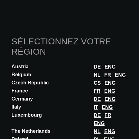
10.09.2026
Commence à 14:30 BST
Regenerate the architect
Thème : Regenerative Architecture
SÉLECTIONNEZ VOTRE
Langue : Dutch
RÉGION
Conférencier(s) : Jelle Post, 1op1 Academy
Austria
EN SAVOIR PLUS
DE
ENG
Belgium
NL
FR
ENG
Czech Republic
CS
ENG
France
FR
ENG
Germany
DE
ENG
Italy
IT
ENG
Luxembourg
DE
FR
ENG
The Netherlands
NL
ENG