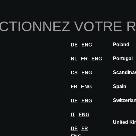
Home
À propos de nou
CTIONNEZ VOTRE 
Innovations
Inspiration
Visiter
Expose
Poland
DE
ENG
ements
Portugal
NL
FR
ENG
Scandina
CS
ENG
Participez à l’événement incontournable po
d’intérieur :
Spain
FR
ENG
ARCHITECT@WORK – où innovation et ins
exclusif et convivial.
Switzerla
DE
ENG
LIRE PLUS
IT
ENG
United K
DE
FR