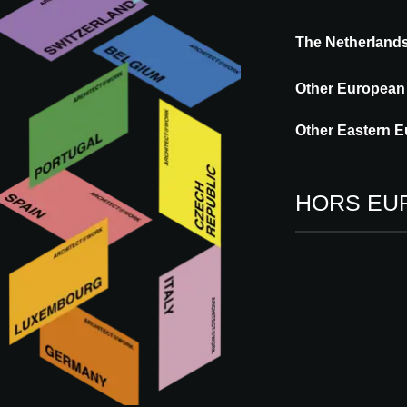
The Netherland
Other European
31 résultats trouvés
Other Eastern E
THE NETHERLANDS
Pays
HORS EU
Année
É
09 -
Rott
A
Thè
Arc