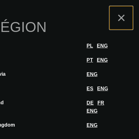
s
Portail Exposants
FAQ
Français
×
RÉGION
r
SE CONNECTER
PL
ENG
PT
ENG
via
ENG
ur les architectes et architectes
ES
ENG
piration se rencontrent dans un cadre
nd
DE
FR
ENG
ingdom
ENG
RECHERCHER