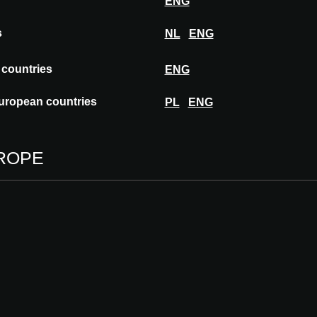
ENG
s
NL
ENG
 countries
ENG
uropean countries
PL
ENG
ROPE
AUSTRIA
VÉNEMENT
ÉVÉNEMENT
 10.09.2026
16 - 17.09.2026
erdam Ahoy - Hall 1
Wiener Stadthalle
@W ROTTERDAM
A@W VIENNA
me :
Regenerative
hitecture