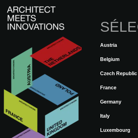
SÉLE
Austria
A@WX
Exposer
Voir tous les évén
Belgium
Czech Republic
Événements
France
Germany
Italy
Luxembourg
À la recherche d'informations ?