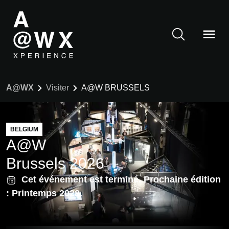
A@WX
Visiter
A@W BRUSSELS
BELGIUM
A@W
Brussels 2026
Cet événement est terminé. Prochaine édition
: Printemps 2028.