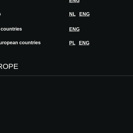
ENG
Fiche techn
s
NL
ENG
 countries
ENG
Approuvé à
uropean countries
PL
ENG
A@W
MILA
ROPE