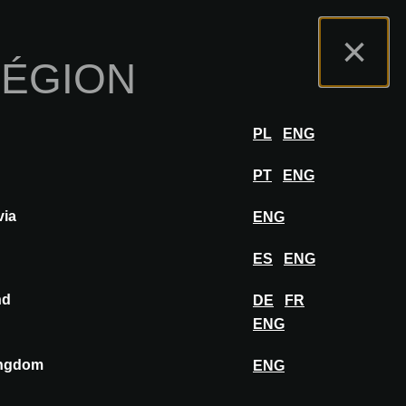
s
Portail Exposants
FAQ
Français
×
RÉGION
r
SE CONNECTER
PL
ENG
PT
ENG
via
ENG
AJOUTER AU MOODBOARD
ES
ENG
nd
DE
FR
ENG
ingdom
ENG