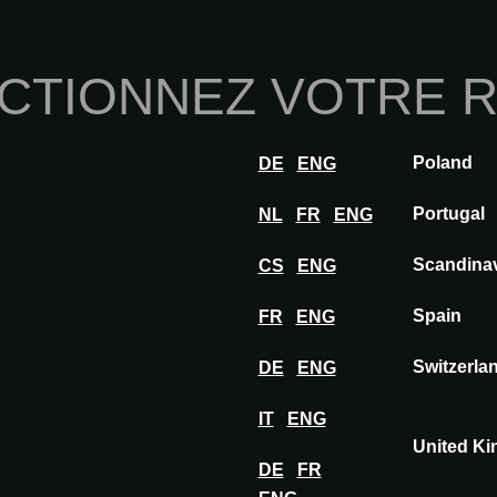
Home
À propos de nou
CTIONNEZ VOTRE 
Innovations
Inspiration
Visiter
Expose
Poland
DE
ENG
eure
MORBIDO TOCCO
Portugal
NL
FR
ENG
Scandina
CS
ENG
OCCO
Spain
FR
ENG
Switzerla
DE
ENG
IT
ENG
United K
DE
FR