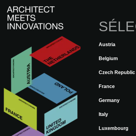
SÉLE
Austria
A@WX
Innovations
Finition intéri
Belgium
Czech Republic
MORBIDO T
France
REVÊTEMENT MURAL
Germany
Italy
Luxembourg