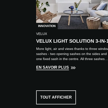
INNOVATION
VELUX
VELUX LIGHT SOLUTION 3-IN-
More light, air and views thanks to three windo
sashes - two opening sashes on the sides and
one fixed sash in the centre. All three sashes
are integrated...
EN SAVOIR PLUS
TOUT AFFICHER