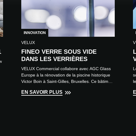
INNOVATION
VELUX
V
1
FINEO VERRE SOUS VIDE
DANS LES VERRIÈRES
w
VELUX Commercial collabore avec AGC Glass
L
Europe à la rénovation de la piscine historique
s
Victor Boin à Saint-Gilles, Bruxelles. Ce bâtiment
l
Art déco fait...
p
EN SAVOIR PLUS
E