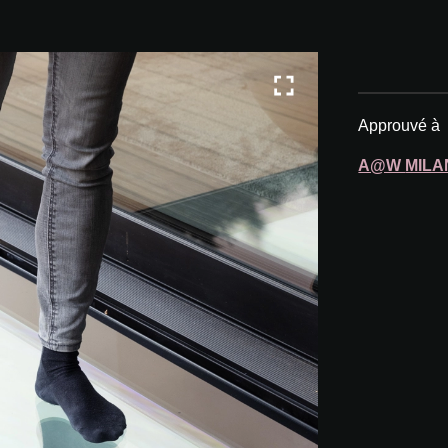
Approuvé à
A@W
MILA