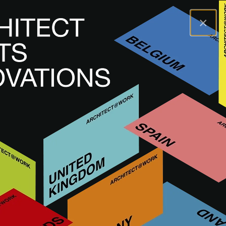
×
A@WX
Innovations
Finition intérieure
CONTOUR 13
CONTOUR 13
AUTRE FINITION INTÉRIEURE