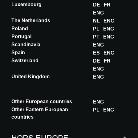
THALES
Luxembourg
DE
FR
ENG
GlammFire recherche et développe continuellement de nouveaux
The Netherlands
produits alliant innovation, design et technologie pour créer des
NL
ENG
cheminées uniques et excepti...
Poland
PL
ENG
Portugal
PT
ENG
EN SAVOIR PLUS
Scandinavia
ENG
Spain
ES
ENG
Switzerland
DE
FR
ENG
United Kingdom
ENG
Other European countries
ENG
Cette fonctionnalité est exclusivement réservée
Other Eastern European
PL
ENG
aux architectes, architectes d’intérieur et autres
countries
prescripteurs disposant d’un compte A@W
Xperience approuvé.
HORS EUROPE
Êtes-vous architecte ? Connectez-vous ou