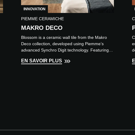
INNOVATION
PIEMME CERAMICHE
C
MAKRO DECO
Blossom is a ceramic wall tile from the Makro
C
Deco collection, developed using Piemme’s
e
advanced Synchro Digit technology. Featuring a
d
natural yet contempo...
p
EN SAVOIR PLUS
E