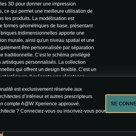
ules 3D pour donner une impression
 ce qui permet une meilleure utilisation de
ns les produits. La modélisation est
de formes géométriques de base, présentant
en briques tridimensionnelles apporte une
ion murale, ainsi qu'un niveau spatial et une
également être personnalisée par séparation
traditionnelle. C'est le schéma privilégié
artistiques personnalisés. La collection
lles qui offrent un design flexible. C'est un
et intérieurs. Il présente une résistance
 grande rigidité, et il est facile à entretenir.
nnalité est exclusivement réservée aux
rchitectes d’intérieur et autres prescripteurs
’un compte A@W Xperience approuvé.
SE CONN
e MASETTI DESIGN
chitecte ? Connectez-vous ou inscrivez-vous pour