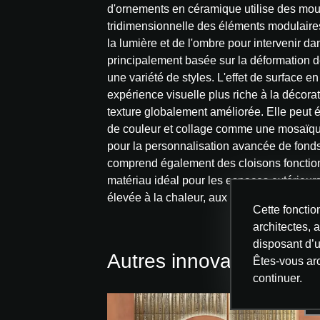
d'ornements en céramique utilise des mo
tridimensionnelle des éléments modulaires,
la lumière et de l'ombre pour intervenir da
principalement basée sur la déformation 
une variété de styles. L'effet de surface 
expérience visuelle plus riche à la décorat
texture globalement améliorée. Elle peut 
de couleur et collage comme une mosaïque 
pour la personnalisation avancée de fonds 
comprend également des cloisons fonctionne
matériau idéal pour les espaces extérieurs 
élevée à la chaleur, aux UV, à l’érosion, une
Cette fonctio
architectes, a
disposant d
Autres innovations d
Êtes-vous ar
continuer.