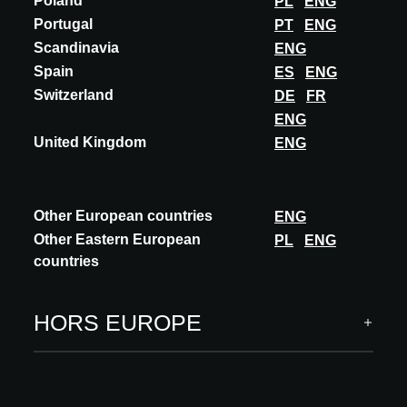
Poland
PL
ENG
Portugal
PT
ENG
Scandinavia
ENG
INNOVATION
Spain
ES
ENG
ARCHIPAD
Switzerland
DE
FR
SAV ACQUÉREUR
ENG
United Kingdom
ENG
Archipad, application de suivi et de coordination de chantier 100%
digitalisé enrichit son offre avec une option SAV dédiée aux
promoteurs immobiliers. Arc...
EN SAVOIR PLUS
Other European countries
ENG
Other Eastern European
PL
ENG
countries
HORS EUROPE