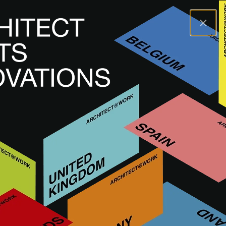
×
A@WX
Innovations
Logiciels et services digitaux
Logiciels et services digitaux
À la recherche d'informations ?