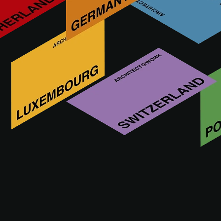
Cette fonctionnalité est exclusivement réservée
aux architectes, architectes d’intérieur et autres
prescripteurs disposant d’un compte A@W
Xperience approuvé.
Êtes-vous architecte ? Connectez-vous ou
inscrivez-vous pour continuer.
SE CONNECTER