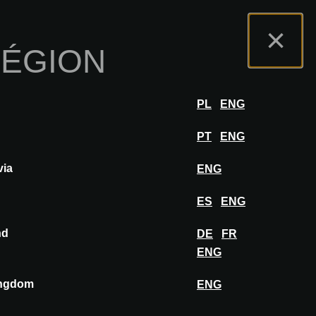
s
Portail Exposants
FAQ
Français
×
RÉGION
r
SE CONNECTER
PL
ENG
PT
ENG
via
ENG
AJOUTER AU MOODBOARD
ES
ENG
nd
DE
FR
ENG
ingdom
ENG