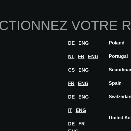
Home
À propos de nou
CTIONNEZ VOTRE 
Innovations
Inspiration
Visiter
Expose
Poland
DE
ENG
HIMACS
Portugal
NL
FR
ENG
Scandina
CS
ENG
Spain
FR
ENG
Switzerla
DE
ENG
IT
ENG
United K
DE
FR