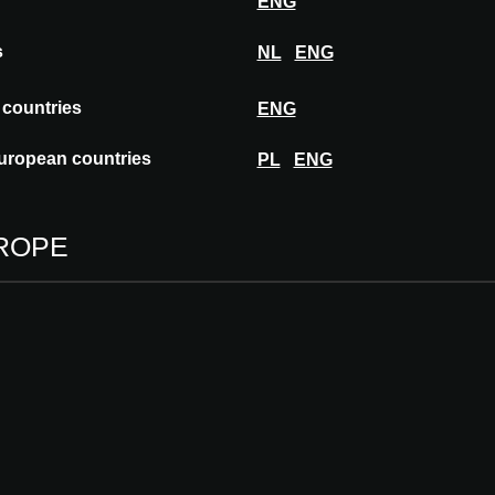
ENG
s
NL
ENG
nt les limites imposées par les matériaux
sparaissent. Ce solid surface flexible vous
 countries
ENG
is : donnez forme à vos courbes grâce au
e à sa translucidité et sublimez chaque
uropean countries
PL
ENG
ROPE
11 - 12.11.2026
MILAN