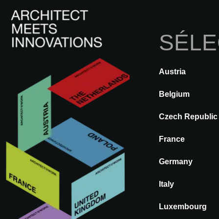
SÉLE
Austria
RETOUR
A@WX
Marques
Belgium
Czech Republic
HIMACS
France
Germany
Italy
Luxembourg