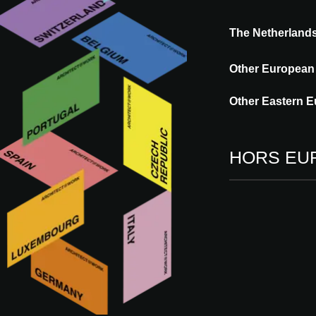
The Netherland
La créativité de vos projets dépasse souve
traditionnels. Avec HIMACS, ces limites di
Other European
offre une liberté de design sans comprom
thermoformage, jouez avec la lumière grâc
Other Eastern E
espace.
HORS EU
Rendez-nous visite à
07 - 08.10.2026
BERLIN