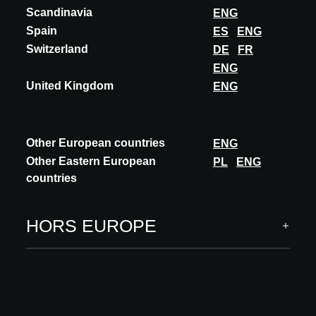
Scandinavia
ENG
Spain
ES
ENG
Switzerland
DE
FR
ENG
United Kingdom
ENG
Other European countries
ENG
Other Eastern European
PL
ENG
countries
HORS EUROPE