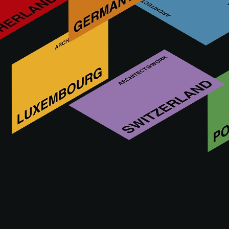
ERCO est un internationalement reconnu de l’éclairage
architectural efficace utilisant la technologie LED. Cette
entreprise familiale, dont le siège est situé à Lüdenscheid,
petite ville du centre de l’Allemagne, est présente à
l’international dans au moins 55 pays, au travers de
structures indépendantes de distribution et de partenariat.
Rendez-nous visite à
09 - 10.09.2026
ROTTERDAM