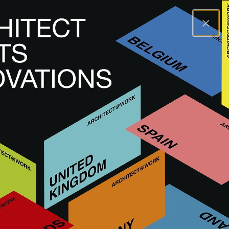
×
A@WX
Marques
ERCO
ERCO