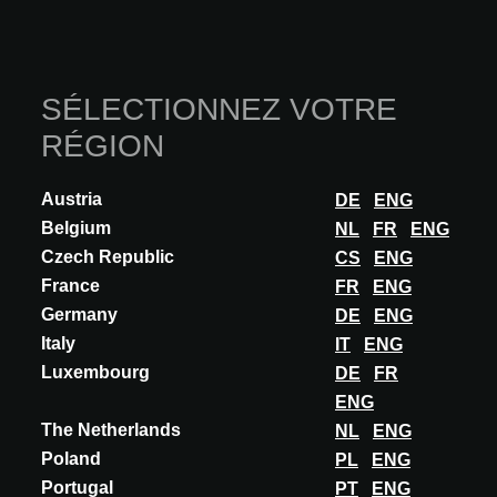
SÉLECTIONNEZ VOTRE
RÉGION
Austria
DE
ENG
Belgium
NL
FR
ENG
Czech Republic
CS
ENG
France
FR
ENG
INNOVATION
Germany
DE
ENG
ERCO
Italy
IT
ENG
COMPAR LINEAR
Luxembourg
DE
FR
Compar in the ERCO programme denotes high-performance linear
ENG
downlights. The Compar track downlight combines the precision,
The Netherlands
NL
ENG
efficiency and visual comfort o...
Poland
PL
ENG
EN SAVOIR PLUS
Portugal
PT
ENG