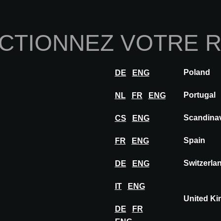
Home
À propos de nou
CTIONNEZ VOTRE 
Innovations
Inspiration
Visiter
Expose
Poland
DE
ENG
AQUATHERM
Portugal
NL
FR
ENG
Scandina
CS
ENG
Spain
FR
ENG
Switzerla
DE
ENG
IT
ENG
United K
DE
FR