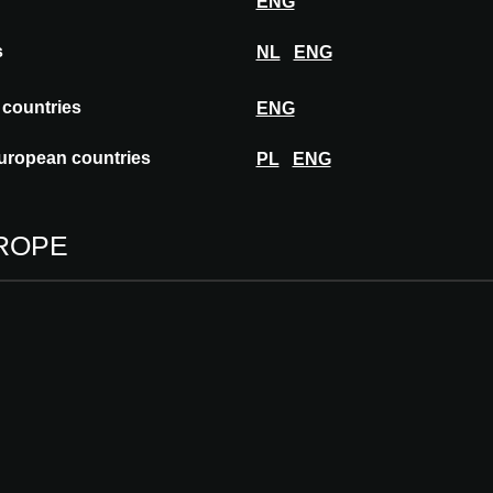
ENG
s
NL
ENG
 countries
ENG
e AQUATHERM
uropean countries
PL
ENG
ROPE