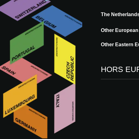
The Netherland
Other European
Autres innovations d
Other Eastern E
HORS EU
INNOVATION
AQUATHERM
aquatherm black
system
The aquatherm black system
surface heating and cooling