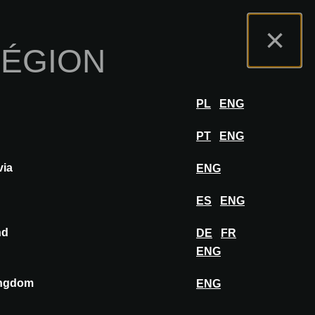
s
Portail Exposants
FAQ
Français
×
RÉGION
r
SE CONNECTER
PL
ENG
PT
ENG
via
ENG
AJOUTER AU MOODBOARD
ES
ENG
nd
DE
FR
ENG
ingdom
ENG