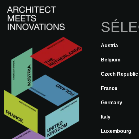
SÉLE
Austria
RETOUR
A@WX
Marques
Belgium
Czech Republic
AQUATHERM
France
Germany
Italy
Luxembourg