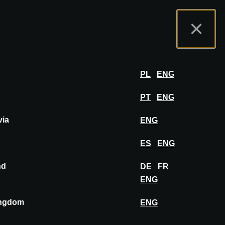
tal de Expositores
FAQ
Español
×
er
INICIAR SESIÓN
PL
ENG
PT
ENG
BUSCAR
via
ENG
ES
ENG
nd
DE
FR
SPAIN
ENG
Barcelona
Bilbao
ingdom
ENG
Madrid
Valencia