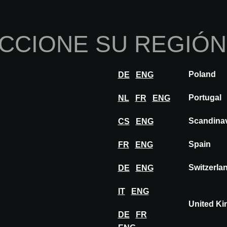
Inicio
Sobre nosotros
Por
CCIONE SU REGIÓN
nnovaciones
Inspiración
Visitar
Expon
Poland
DE
ENG
egión
Portugal
NL
FR
ENG
Scandina
CS
ENG
Spain
FR
ENG
amos eventos en las siguientes ciudades
Switzerla
DE
ENG
FRANCE
ITALY
r preferencias)
Bordeaux
Milan
IT
ENG
Lyon
Rome
United K
Marseille
Turin
DE
FR
Nantes