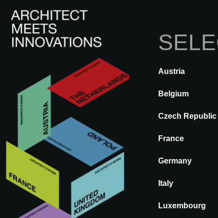
SELE
I
Austria
Eventos en su r
Belgium
A@W LONDON
¿Qué está buscando?
Czech Republic
France
También organiz
Germany
AUSTRIA
Contenido seleccionado
(cambia
Graz
Italy
Vienna
Luxembourg
BELGIUM