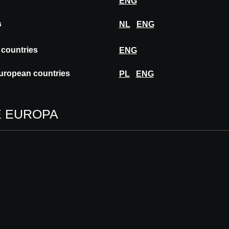
ENG
Paris
LUXEMBOURG
Luxembourg
s
NL
ENG
GERMANY
Berlin
 countries
ENG
POLAND
Düsseldorf
Gdańsk
Frankfurt
uropean countries
PL
ENG
Krakow
Hamburg
Warsaw
Munich
Stuttgart
E EUROPA
PORTUGAL
Lisbon