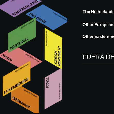
Brussels
Kortrijk
The Netherland
Other European
CZECH REPUBLIC
Prague
Other Eastern E
FUERA D