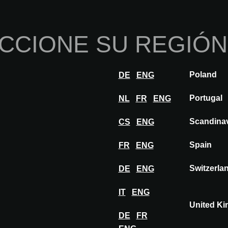
Inicio
Sobre nosotros
Por
CCIONE SU REGIÓN
nnovaciones
Inspiración
Visitar
Expon
Poland
DE
ENG
ración
Tendencias
PROJECT WALL por world-architects
Portugal
NL
FR
ENG
Scandina
CS
ENG
Spain
FR
ENG
or world-architects.co
Switzerla
DE
ENG
IT
ENG
United K
DE
FR