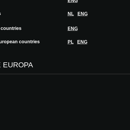
ENG
s
NL
ENG
 countries
ENG
uropean countries
PL
ENG
E EUROPA