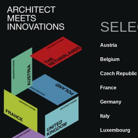
SELE
I
Austria
ATRÁS
A@WX
Inspi
Belgium
Czech Republic
France
PROJECT WALL p
Germany
Italy
Fecha de publicación: 10.01.2025
Luxembourg