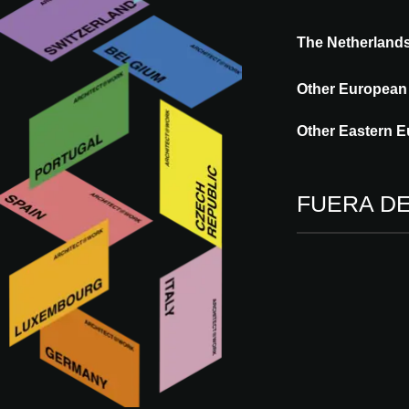
The Netherland
Other European
Other Eastern E
FUERA D