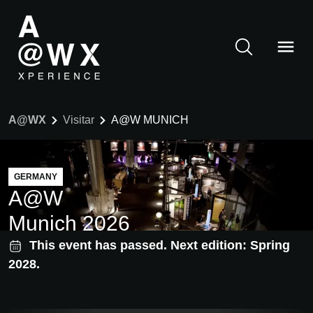
A@WX
Visitar
A@W MUNICH
GERMANY
A@W
Munich 2026
This event has passed. Next edition: Spring
2028.