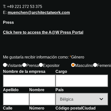
T: +49 221 272 53 375
E:
muenchen@architectatwork.com
Press
Click here to access the A@W Press Portal
Me gustaría recibir información como:
Género
Visitante
Prensa
Expositor
Masculino
Femeni
Nombre de la empresa
Cargo
Apellido
Nombre
País
Calle
Número
Código postal
Ciudad