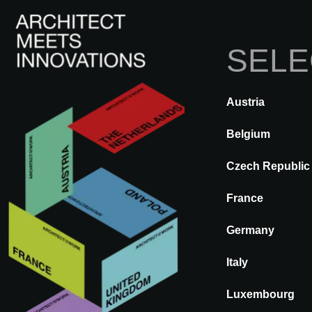
SELE
I
Austria
A@WX
Innovaciones
Técnicas
Belgium
Czech Republic
WALLWASHER
France
ENDHOR - BL
Germany
TATUM
Italy
Luxembourg
ILUMINACION FIJA DE PRO