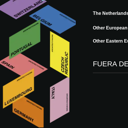
The Netherland
Other European
Other Eastern E
FUERA D