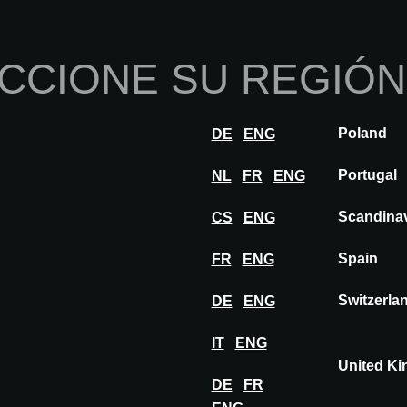
Inicio
Sobre nosotros
Por
CCIONE SU REGIÓN
nnovaciones
Inspiración
Visitar
Expon
Poland
DE
ENG
WALLWASHERS - ENDHOR - BLOV - TATUM
Portugal
NL
FR
ENG
Scandina
CS
ENG
S -
Spain
FR
ENG
OV -
Switzerla
DE
ENG
IT
ENG
United K
YECCIÓN
DE
FR