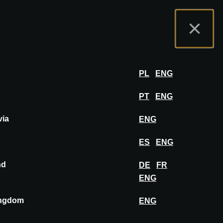
tal de Expositores
FAQ
Español
×
er
INICIAR SESIÓN
PL
ENG
PT
ENG
via
ENG
FIJAR EN EL TABLERO
ES
ENG
nd
DE
FR
ENG
ingdom
ENG