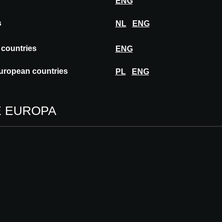
ENG
s
NL
ENG
 countries
ENG
Aprobado p
uropean countries
PL
ENG
A@W
MAD
E EUROPA