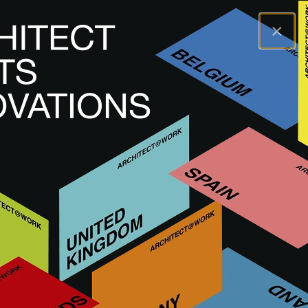
×
A@WX
Innovaciones
Acabados interiores
MIES R BRONZE
MIES R BRONZE
EQUIPAMIENTO