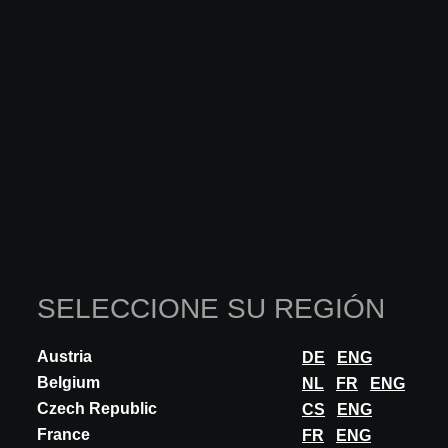
DESCUBRA MÁS
SELECCIONE SU REGIÓN
Austria
DE
ENG
Belgium
NL
FR
ENG
Czech Republic
CS
ENG
France
FR
ENG