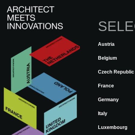
SELE
I
Austria
A@WX
Innovaciones
Técnicas
Belgium
Czech Republic
LALIQUE
France
COLLECTION
Germany
ELECTRICIDAD Y DOMÓTIC
Italy
Luxembourg