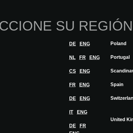
Inicio
Sobre nosotros
Por
CCIONE SU REGIÓN
nnovaciones
Inspiración
Visitar
Expon
Poland
DE
ENG
LALIQUE COLLECTION
Portugal
NL
FR
ENG
Scandina
CS
ENG
Spain
FR
ENG
Switzerla
DE
ENG
A
IT
ENG
United K
DE
FR