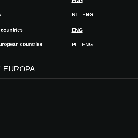
ENG
Materiales
s
NL
ENG
Dimensione
(mm)
 countries
ENG
Fabricado e
uropean countries
PL
ENG
Aprobado p
E EUROPA
A@W
PARI