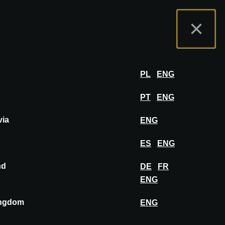
tal de Expositores
FAQ
Español
×
er
INICIAR SESIÓN
PL
ENG
PT
ENG
via
ENG
FIJAR EN EL TABLERO
ES
ENG
nd
DE
FR
ENG
ingdom
ENG