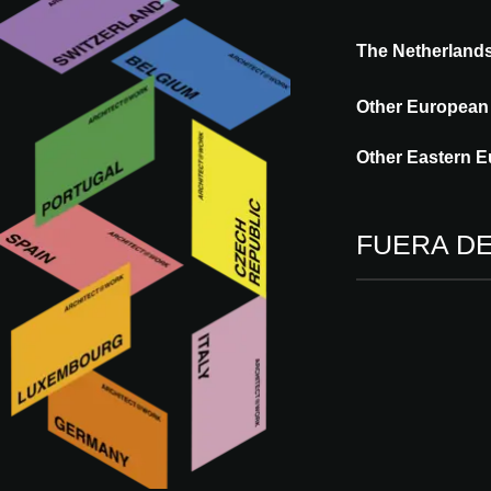
The Netherland
Other European
Other Eastern E
FUERA D