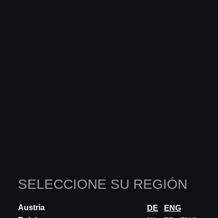
INNOVACIÓN
DEKTON
DEKTON PIETRA EDITION BY DANIEL
GERMANI
The new collection is a tribute to the timeless elegance of
Mediterranean natural stones, highlighting their design, properties,
and sensual perception to...
DESCUBRA MÁS
SELECCIONE SU REGIÓN
Austria
DE
ENG