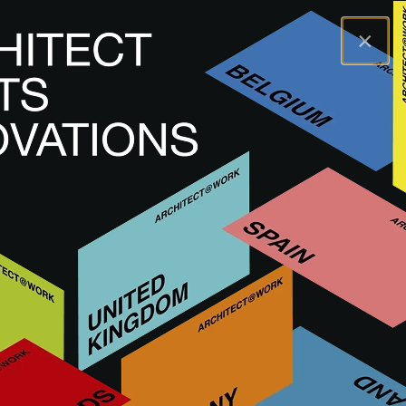
×
A@WX
Innovaciones
Paredes maestras, acabados exteriores
Dekton Slim
Dekton Slim
REVESTIMIENTO DE PAREDES EXTERIORES