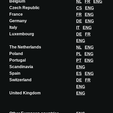
Belgium
NL
FR
ENG
Czech Republic
CS
ENG
France
FR
ENG
Germany
DE
ENG
Italy
IT
ENG
Luxembourg
DE
FR
ENG
The Netherlands
NL
ENG
Poland
PL
ENG
Portugal
PT
ENG
Scandinavia
ENG
INNOVACIÓN
Spain
ES
ENG
DEKTON
Switzerland
DE
FR
CBATH
ENG
Cbath is a complete view of the bathroom from a new perspective.
United Kingdom
ENG
Innovative designs of unique and personalized spaces, with large-
format wall and floor cov...
DESCUBRA MÁS