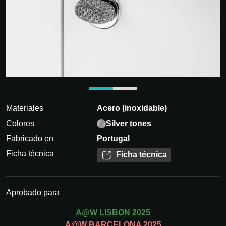
Materiales
Acero (inoxidable)
Colores
Silver tones
Fabricado en
Portugal
Ficha técnica
Ficha técnica
Aprobado para
A@W
LISBON
2025
A@W
BARCELONA
2025