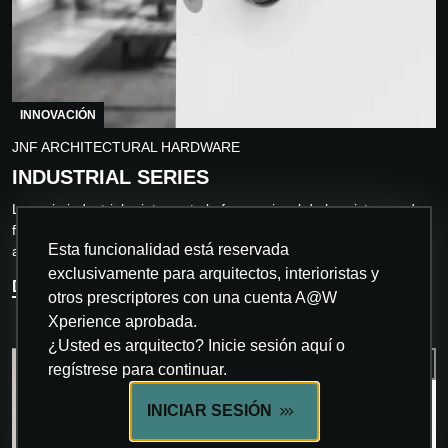
INNOVACIÓN
JNF ARCHITECTURAL HARDWARE
INDUSTRIAL SERIES
La serie industrial reinterpreta la fuerza visual de los sistemas de
fontanería industriales vintage a través de un lenguaje
Esta funcionalidad está reservada
arquitectónico contemporáneo....
exclusivamente para arquitectos, interioristas y
DESCUBRA MÁS
otros prescriptores con una cuenta A@W
Xperience aprobada.
¿Usted es arquitecto? Inicie sesión aquí o
regístrese para continuar.
INICIAR SESIÓN