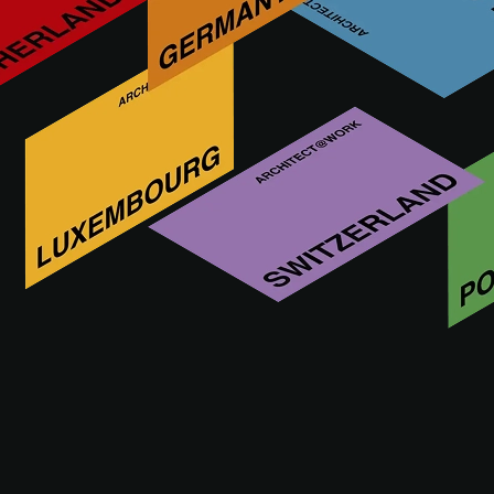
Esta funcionalidad está reservada exclusivamente
para arquitectos, interioristas y otros prescriptores
con una cuenta A@W Xperience aprobada.
¿Usted es arquitecto? Inicie sesión aquí o
regístrese para continuar.
INICIAR SESIÓN
150 resultados encontrados