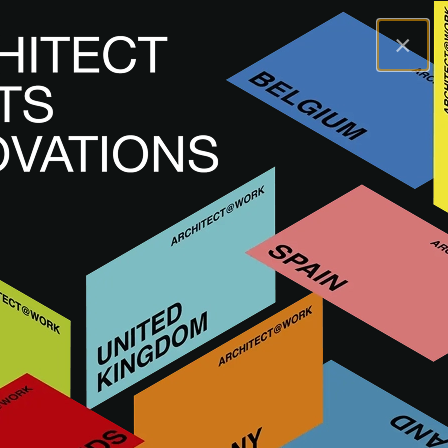
×
A@WX
Innovaciones
Software y servicios digitales
Software y servicios digitales
¿Qué está buscando?