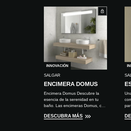
INNOVACIÓN
I
SALGAR
SA
ENCIMERA DOMUS
E
Encimera Domus Descubre la
Una
esencia de la serenidad en tu
con
baño. Las encimeras Domus, con
par
su veta de madera continua,
cen
DESCUBRA MÁS
D
están disponibles en Nogal, Roble
y e
Monta...