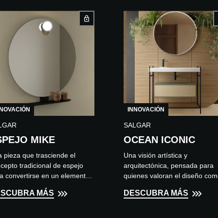
NNOVACIÓN
INNOVACIÓN
LGAR
SALGAR
SPEJO MIKE
OCEAN ICONIC
 pieza que trasciende el
Una visión artística y
cepto tradicional de espejo
arquitectónica, pensada para
a convertirse en un elemento
quienes valoran el diseño co
tral de diseño. Su forma pura
expresión. Se trata de una
ESCUBRA MÁS
DESCUBRA MÁS
l aplique integrado realzan...
estructura de hierro de perfil
redondo, solda...