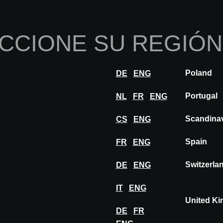
Inicio
Sobre nosotros
Por
CCIONE SU REGIÓN
nnovaciones
Inspiración
Visitar
Expon
Poland
DE
ENG
SOTEC - ABSORCION ACUSTICA
Portugal
NL
FR
ENG
Scandina
CS
ENG
Spain
FR
ENG
Switzerla
DE
ENG
IT
ENG
United K
DE
FR