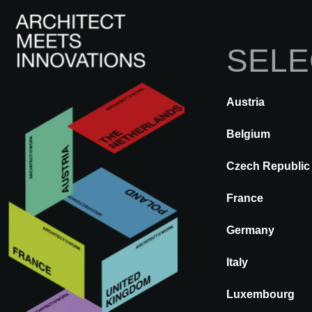
SELE
I
Austria
ATRÁS
A@WX
Marcas
AB
Belgium
Czech Republic
ABSOTEC -
France
ABSORCION
Germany
ACUSTICA
Italy
Luxembourg