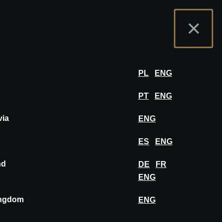
tal de Expositores
FAQ
Español
×
er
INICIAR SESIÓN
PL
ENG
PT
ENG
via
ENG
FIJAR EN EL TABLERO
ES
ENG
nd
DE
FR
ENG
ingdom
ENG