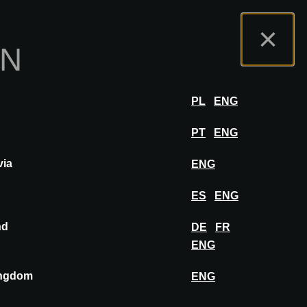
m Ausstellerportal
FAQ
Deutsch
×
ON
tellen
ANMELDEN
PL
ENG
PT
ENG
via
ENG
ES
ENG
nd
DE
FR
ENG
ingdom
ENG