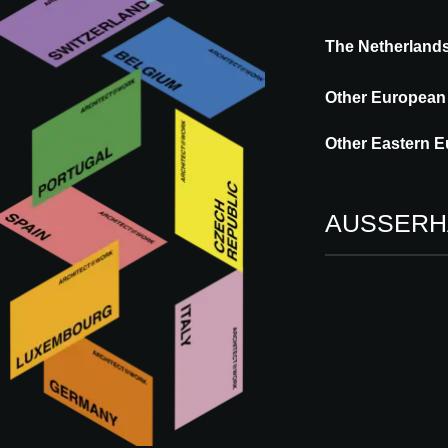
IFEMA - Feria de Madrid
The Netherland
BESUCHEN
AUSSTELLEN
Other European
Other Eastern E
DIE
PRAKTI
VERANSTALTUNG
INF
AUSSERH
DIE VERANSTAL
Be inspired by innovat
A@W!