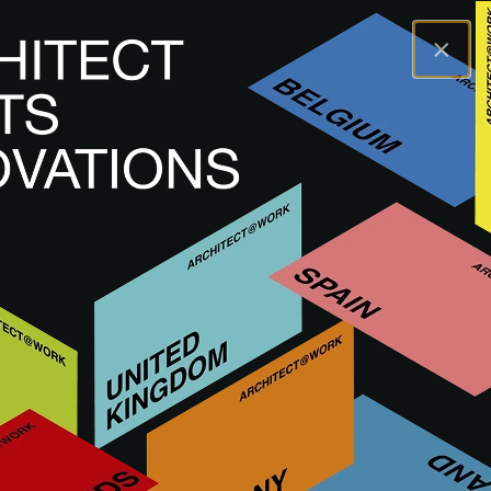
×
A@WX
Innovationen
Kuratierte Innovationen
Entdecken Sie Innovationen, die von den A@W-Jurys aus
Architekten und Innenarchitekten kuratiert wurden. Diese
Innovationen werden zuerst live auf unseren
Veranstaltungen präsentiert und sind anschließend auch
MEHR LESEN
digital verfügbar.