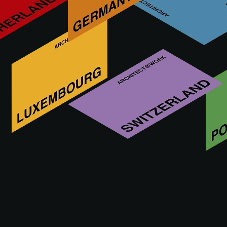
Was suchen Sie?
Diese Funktion ist ausschließlich Architekten,
Innenarchitekten und anderen Fachplanern mit
einem genehmigten A@W Xperience-Konto
vorbehalten.
Sind Sie Architekt? Melden Sie sich an oder
registrieren Sie sich, um fortzufahren.