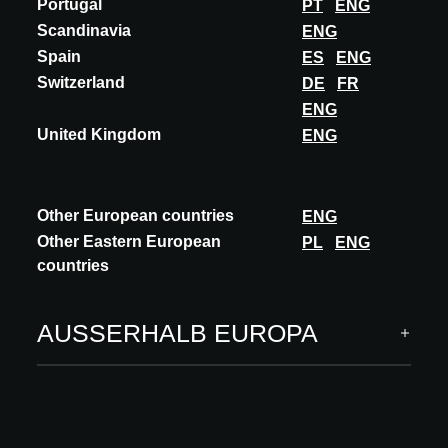
Portugal
PT
ENG
Scandinavia
ENG
Spain
ES
ENG
Switzerland
DE
FR
ENG
United Kingdom
ENG
INNOVATION
FSB FRANZ SCHNEIDER BRAKEL
ALUMINIUM PURE
Other European countries
ENG
Aluminium Pure – Nachhaltige Ästhetik in Reinform Die
Other Eastern European
PL
ENG
mehrstündige Bewegung der Drücker in der sogenannten
countries
Trowalisierung hinterlässt eine organische Struk...
MEHR ENTDECKEN
AUSSERHALB EUROPA