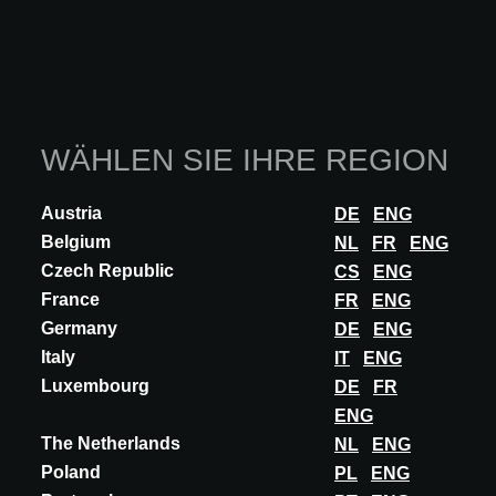
FLAT ROOF ACCES HATCH SERVICE FE
The LAMILUX Flat Roof Access Hatch Service FE enables safe
and effortless roof access for maintenance and service work on
industrial and commercial buildin...
MEHR ENTDECKEN
WÄHLEN SIE IHRE REGION
Austria
DE
ENG
Belgium
NL
FR
ENG
Czech Republic
CS
ENG
France
FR
ENG
Germany
DE
ENG
Italy
IT
ENG
Luxembourg
DE
FR
ENG
The Netherlands
NL
ENG
Poland
PL
ENG