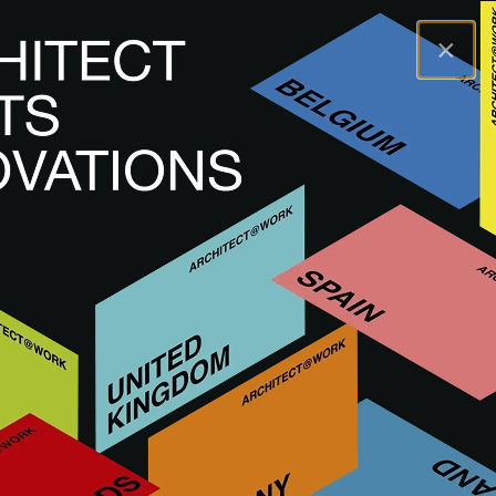
×
A@WX
Innovationen
Innenfertigung
WOODY
WOODY
WANDVERKLEIDUNG