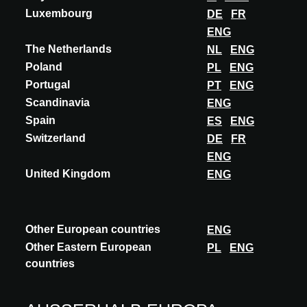
GRASS
Luxembourg
DE
FR
Grass, die neue Ausführung von Slalom und enge Verwandte von
ENG
Bloom, ist eine akustische Lösung, die biobasiertes Design auf
The Netherlands
NL
ENG
eine neue Ebene der Reinheit un...
Poland
PL
ENG
MEHR ENTDECKEN
Portugal
PT
ENG
Scandinavia
ENG
Spain
ES
ENG
Switzerland
DE
FR
ENG
United Kingdom
ENG
Other European countries
ENG
Other Eastern European
PL
ENG
countries
Diese Funktion ist ausschließlich Architekten,
Innenarchitekten und anderen Fachplanern mit
einem genehmigten A@W Xperience-Konto