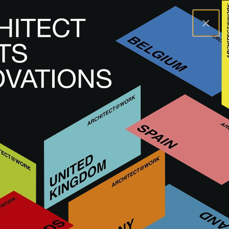
×
A@WX
Innovationen
Innenfertigung
SWICHO
SWICHO
INNENAUSBAU