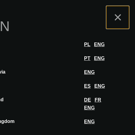
m Ausstellerportal
FAQ
Deutsch
×
ON
tellen
ANMELDEN
PL
ENG
PT
ENG
via
ENG
AUF IHR BOARD PINNEN
ES
ENG
nd
DE
FR
ENG
ingdom
ENG
Keramik