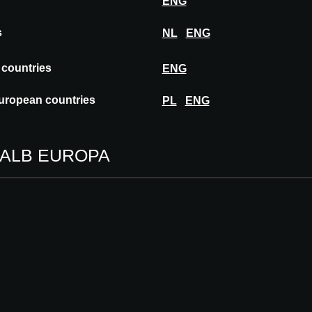
ENG
Abmessung
Hergestellt i
s
NL
ENG
Technisches
 countries
ENG
uropean countries
PL
ENG
Genehmigt f
A@W
PRA
ALB EUROPA
A@W
BRU
A@W
MUN