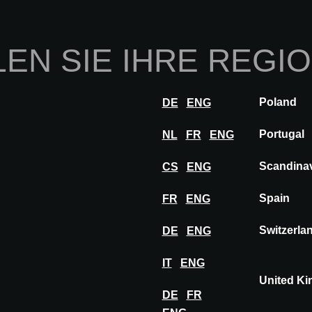
Home
Über uns
Zu
EN SIE IHRE REGI
novationen
Inspiration
Besuchen
Auss
Poland
DE
ENG
ng
OSMOS
Portugal
NL
FR
ENG
Scandina
CS
ENG
Spain
FR
ENG
Switzerla
DE
ENG
IT
ENG
United K
DE
FR
Materialien