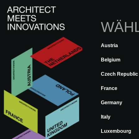
WÄHL
In
Austria
A@WX
Innovationen
Innenfertigu
Belgium
Czech Republic
OSMOS
France
HARTBODENBELÄGE
Germany
Italy
Luxembourg