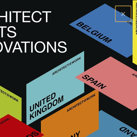
×
A@WX
Innovationen
Innenfertigung
ORIZZONTE
ORIZZONTE
EINRICHTUNG, AUSSTATTUNG