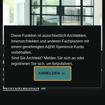
Diese Funktion ist ausschließlich Architekten,
Innenarchitekten und anderen Fachplanern mit
einem genehmigten A@W Xperience-Konto
INNOVATION
vorbehalten.
WAKO
Sind Sie Architekt? Melden Sie sich an oder
I.D.A. BY WAKO
registrieren Sie sich, um fortzufahren.
Mit seinem neuen I.D.A. (Interior Doors Aluminium) bietet Wako die
ANMELDEN
ideale Lösung zur Optimierung des Innenraums eines Wohn- oder
Geschäftsraums. I.D.A.-Tür...
MEHR ENTDECKEN