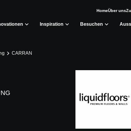
Home
Über uns
Zu
novationen
Inspiration
Besuchen
Auss
ng
CARRAN
UNG