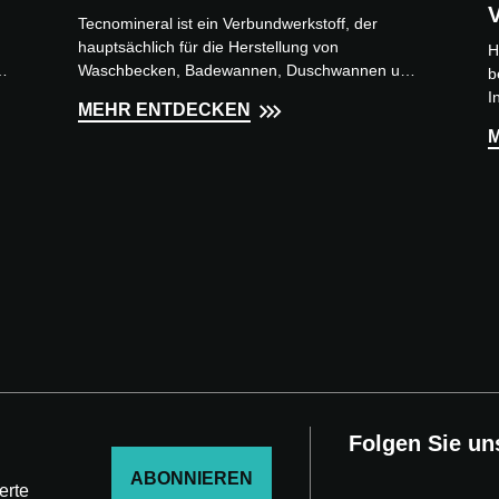
Tecnomineral ist ein Verbundwerkstoff, der
hauptsächlich für die Herstellung von
H
y
Waschbecken, Badewannen, Duschwannen und
b
Waschtische verwendet wird. Er is...
I
MEHR ENTDECKEN
N
Folgen Sie un
ABONNIEREN
erte