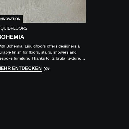
INNOVATION
IQUIDFLOORS
BOHEMIA
ith Bohemia, Liquidfloors offers designers a
urable finish for floors, stairs, showers and
espoke furniture. Thanks to its brutal texture,
arthy colour...
MEHR ENTDECKEN