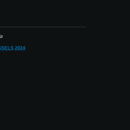
ür
SSELS
2024