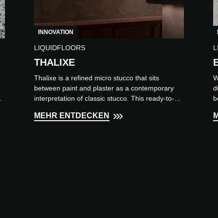
INNOVATION
LIQUIDFLOORS
L
THALIXE
Thalixe is a refined micro stucco that sits
W
between paint and plaster as a contemporary
d
to
interpretation of classic stucco. This ready-to-
b
use material is eas...
e
MEHR ENTDECKEN