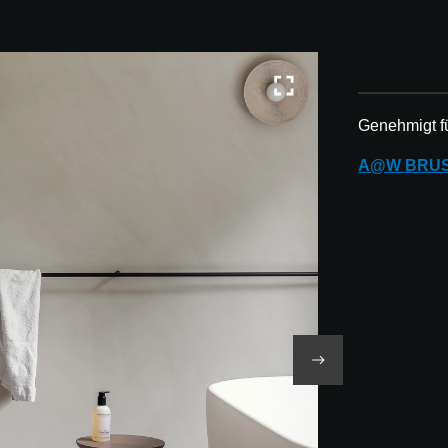
Genehmigt f
A@W
BRU