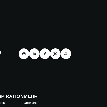
s
SPIRATION
MEHR
licke
Über uns