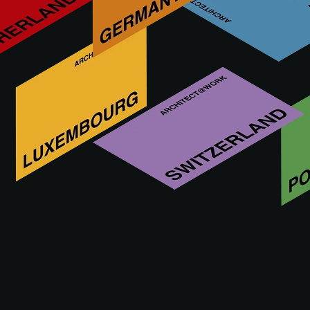
Der Linoleum-Hersteller DLW gehört seit 2018 zur Gerflor
Gruppe. Das Traditionsunternehmen aus Delmenhorst
produziert als einziger deutscher Hersteller seit 1882
Linoleum und verfügt über ein ausgezeichnetes Know-how
in diesem Bereich. Unter der Marke DLW produzieren und
vertreiben wir elastische Linoleumbeläge für den Objekt-
und Sportbereich.
Besuchen Sie uns
16 - 17.09.2026
VIENNA