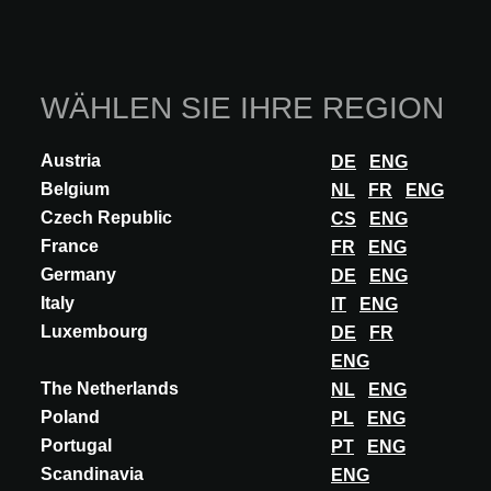
WÄHLEN SIE IHRE REGION
Austria
DE
ENG
Belgium
NL
FR
ENG
Czech Republic
CS
ENG
France
FR
ENG
INNOVATION
Germany
DE
ENG
Italy
IT
ENG
GERFLOR
Luxembourg
DE
FR
PREMIUM COMPACT
ENG
PREMIUM COMPACT is treated with Evercare™, a surface
The Netherlands
NL
ENG
treatment obtained by UV laser cross-linking. It guarantees easy
Poland
PL
ENG
maintenance and permanently eliminate...
Portugal
PT
ENG
MEHR ENTDECKEN
Scandinavia
ENG