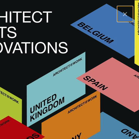
×
A@WX
Marken
GERFLOR
GERFLOR