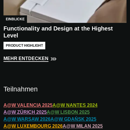
EINBLICKE
Functionality and Design at the Highest
Level
PRODUCT HIGHLIGHT
MEHR ENTDECKEN
Teilnahmen
A@W
VALENCIA
2025
A@W
NANTES
2024
A@W
ZÜRICH
2025
A@W
LISBON
2025
A@W
WARSAW
2026
A@W
GDAŃSK
2025
A@W
LUXEMBOURG
2026
A@W
MILAN
2025