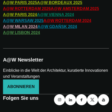
A@W
PARIS
2025
A@W
BORDEAUX
2025
A@W
ROTTERDAM
2026
A@W
AMSTERDAM
2025
A@W
PARIS
2024
A@W
VIENNA
2024
A@W
WARSAW
2025
A@W
ROTTERDAM
2024
A@W
MILAN
2024
A@W
GDAŃSK
2024
A@W
LISBON
2024
A@W Newsletter
Einblicke in die Welt der Architektur, kuratierte Innovationen
und Veranstaltungen
ABONNIEREN
Folgen Sie uns