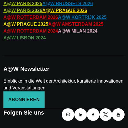
A@W
PARIS
2025
A@W
BRUSSELS
2026
A@W
PARIS
2026
A@W
PRAGUE
2026
A@W
ROTTERDAM
2026
A@W
KORTRIJK
2025
A@W
PRAGUE
2025
A@W
AMSTERDAM
2025
A@W
ROTTERDAM
2024
A@W
MILAN
2024
A@W
LISBON
2024
A@W Newsletter
Einblicke in die Welt der Architektur, kuratierte Innovationen
und Veranstaltungen
ABONNIEREN
Folgen Sie uns