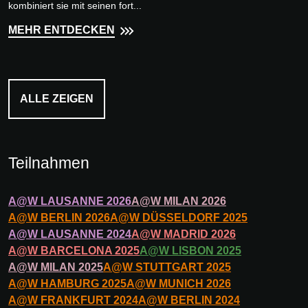
kombiniert sie mit seinen fort...
MEHR ENTDECKEN
ALLE ZEIGEN
Teilnahmen
A@W
LAUSANNE
2026
A@W
MILAN
2026
A@W
BERLIN
2026
A@W
DÜSSELDORF
2025
A@W
LAUSANNE
2024
A@W
MADRID
2026
A@W
BARCELONA
2025
A@W
LISBON
2025
A@W
MILAN
2025
A@W
STUTTGART
2025
A@W
HAMBURG
2025
A@W
MUNICH
2026
A@W
FRANKFURT
2024
A@W
BERLIN
2024