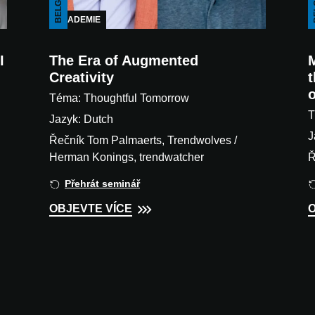
BELGIUM
BE
AKADEMIE
I
The Era of Augmented
Creativity
t
o
Téma: Thoughtful Tomorrow
T
Jazyk: Dutch
J
Řečník Tom Palmaerts, Trendwolves /
Herman Konings, trendwatcher
Ř
Přehrát seminář
OBJEVTE VÍCE
O