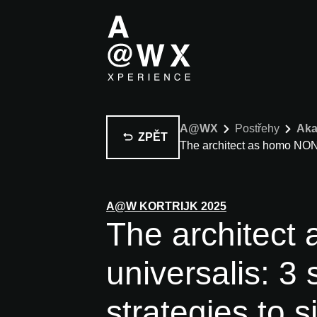
A@WX
Postřehy
Aka
ZPĚT
The architect as homo NON-u
A@W
KORTRIJK
2025
The architect
universalis: 3
strategies to s