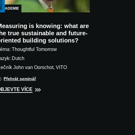
LGIUM
AKADEMIE
Measuring is knowing: what are
he true sustainable and future-
riented building solutions?
éma: Thoughtful Tomorrow
azyk: Dutch
ečník John van Oorschot, VITO
Přehrát seminář
BJEVTE VÍCE