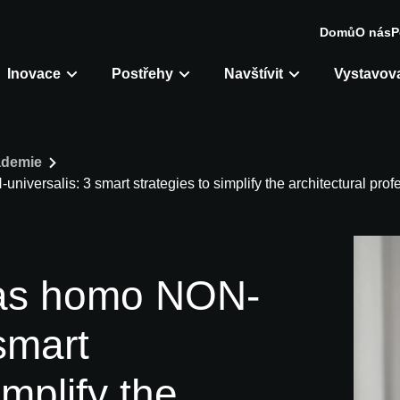
Domů
O nás
P
Inovace
Postřehy
Navštívit
Vystavova
demie
niversalis: 3 smart strategies to simplify the architectural prof
 as homo NON-
 smart
implify the