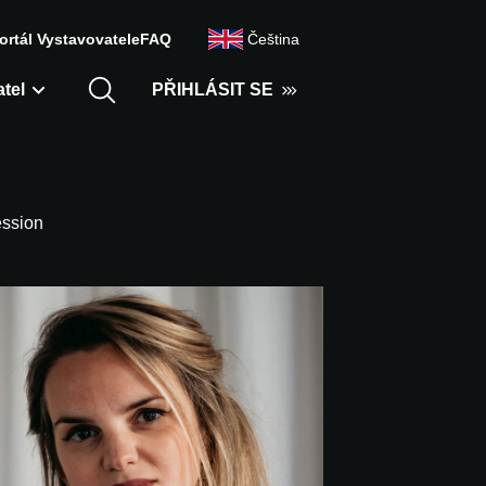
ortál Vystavovatele
FAQ
Čeština
tel
PŘIHLÁSIT SE
ession