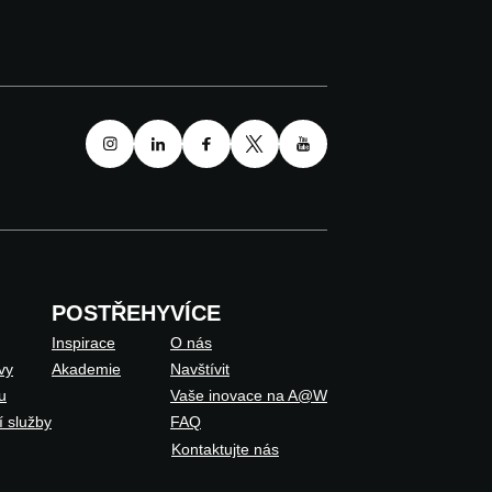
POSTŘEHY
VÍCE
Inspirace
O nás
vy
Akademie
Navštívit
u
Vaše inovace na A@W
í služby
FAQ
Kontaktujte nás